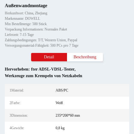
Außenwandmontage
Herkunftsort: China, Zhejiang
Markenname: DOWELL
Min Bestellmenge: 500 Stück
Verpackung Informationen: Normales Paket
Lieferzeit: 7-15 Tage
Zahlungsbedingungen: T/T, Western Union, Paypal
Versorgungsmaterial-Fähigkeit: 500 PCs pro 7 Tage
Detail
Beschreibung
Hervorheben:
fter ADSL-VDSL-Tester
,
Werkzeuge zum Krempeln von Netzkabeln
1Material:
ABS/PC
2Farbe:
Weiß
3Dimension:
235*200*60 mm
4Gewicht:
0,8 kg