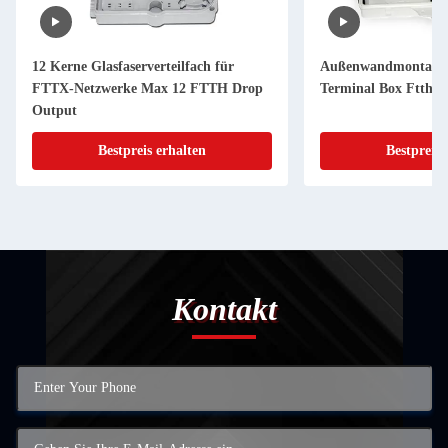
12 Kerne Glasfaserverteilfach für
Außenwandmontage Gl
FTTX-Netzwerke Max 12 FTTH Drop
Terminal Box Ftth J
Output
Bestpreis erhalten
Bestpreis 
Kontakt