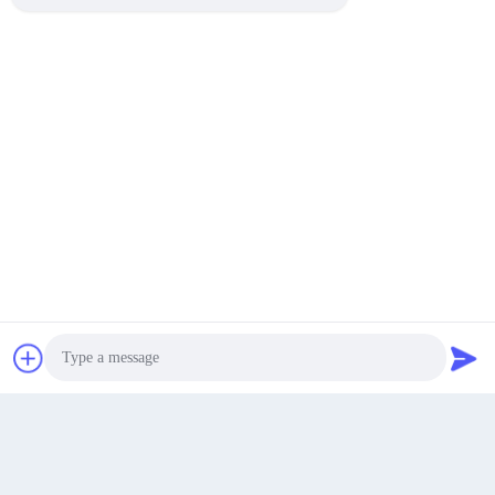
Unterschied zwischen Glasfaserkabeln und Cooperkabeln
2025-05-07 09:11:28
Was ist FTTb, FTTh, FTTR
2025-04-24 14:39:02
Get a Quote
Photo