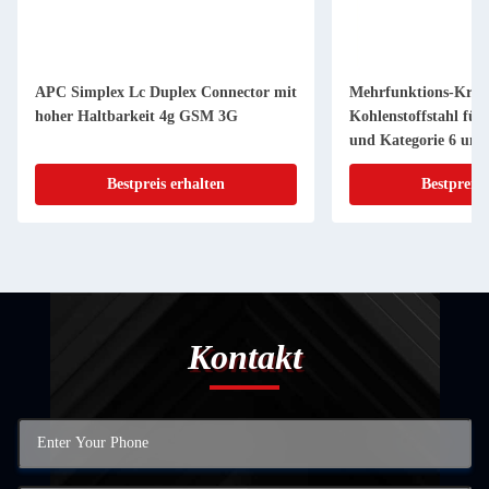
APC Simplex Lc Duplex Connector mit
Mehrfunktions-Kre
hoher Haltbarkeit 4g GSM 3G
Kohlenstoffstahl für 
und Kategorie 6 und
Netzwerkkabel mit 
Bestpreis erhalten
Bestpreis 
Anschlüssen
Kontakt