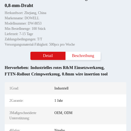
0,8-mm-Draht
Herkunftsort: Zhejiang, China
Markenname: DOWELL
Modellnummer: DW-8053
Min Bestellmenge: 100 Stück
Lieferzeit: 7-15 Tage
Zahlungsbedingungen: T/T
Versorgungsmaterial-Fähigkeit: 500pcs pro Woche
Detail
Beschreibung
Hervorheben:
Industrielles rotes R&M Einsetzwerkzeug
,
FTTN-Rollout Crimpwerkzeug
,
0.8mm wire insertion tool
1Grad:
Industriell
2Garantie:
1 Jahr
3Maßgeschneiderte
OEM, ODM
Unterstützung:
4Hafen:
Ningbo