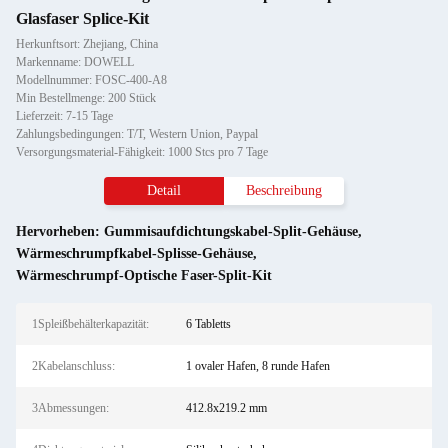
Glasfaser Splice-Kit
Herkunftsort: Zhejiang, China
Markenname: DOWELL
Modellnummer: FOSC-400-A8
Min Bestellmenge: 200 Stück
Lieferzeit: 7-15 Tage
Zahlungsbedingungen: T/T, Western Union, Paypal
Versorgungsmaterial-Fähigkeit: 1000 Stcs pro 7 Tage
Detail
Beschreibung
Hervorheben:
Gummisaufdichtungskabel-Split-Gehäuse
,
Wärmeschrumpfkabel-Splisse-Gehäuse
,
Wärmeschrumpf-Optische Faser-Split-Kit
1Spleißbehälterkapazität:
6 Tabletts
2Kabelanschluss:
1 ovaler Hafen, 8 runde Hafen
3Abmessungen:
412.8x219.2 mm