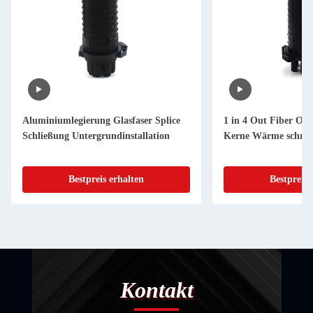
Aluminiumlegierung Glasfaser Splice
1 in 4 Out Fiber Opt
Schließung Untergrundinstallation
Kerne Wärme schru
Bestpreis erhalten
Bestpreis 
Kontakt