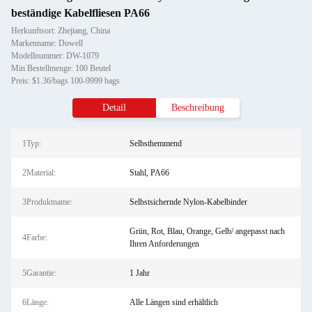
beständige Kabelfliesen PA66
Herkunftsort: Zhejiang, China
Markenname: Dowell
Modellnummer: DW-1079
Min Bestellmenge: 100 Beutel
Preis: $1.36/bags 100-9999 bags
Detail
Beschreibung
1Typ:
Selbsthemmend
2Material:
Stahl, PA66
3Produktname:
Selbstsichernde Nylon-Kabelbinder
Grün, Rot, Blau, Orange, Gelb/ angepasst nach
4Farbe:
Ihren Anforderungen
5Garantie:
1 Jahr
6Länge:
Alle Längen sind erhältlich