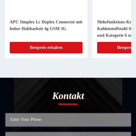
APC Simplex Lc Duplex Connector mit
Mehrfunktions-Kre
hoher Haltbarkeit 4g GSM 3G
Kohlenstoffstahl für 
und Kategorie 6 und
Netzwerkkabel mit 
Bestpreis erhalten
Bestpreis 
Anschlüssen
Kontakt