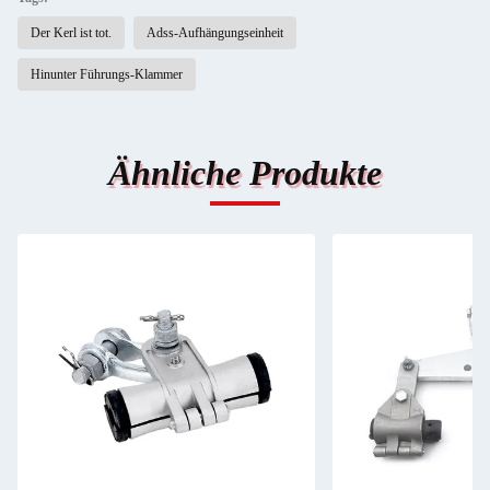
Der Kerl ist tot.
Adss-Aufhängungseinheit
Hinunter Führungs-Klammer
Ähnliche Produkte