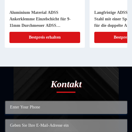
Aluminium Material ADSS
Langfristige ADSS-
Ankerklemme Einzelschicht für 9-
Stahl mit einer Spa
11mm Durchmesser ADSS
für die doppelte Au
Hängeklemme
Bestpreis erhalten
Bestpreis 
Kontakt