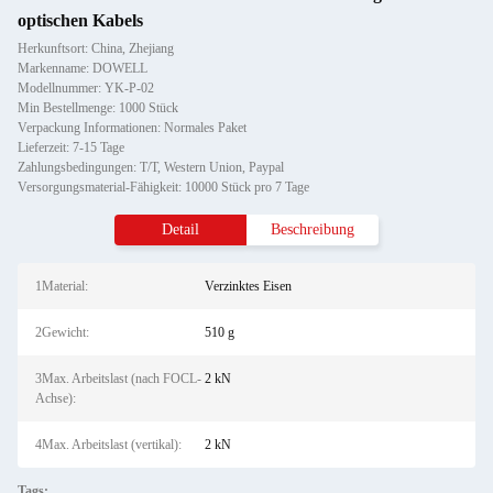
optischen Kabels
Herkunftsort: China, Zhejiang
Markenname: DOWELL
Modellnummer: YK-P-02
Min Bestellmenge: 1000 Stück
Verpackung Informationen: Normales Paket
Lieferzeit: 7-15 Tage
Zahlungsbedingungen: T/T, Western Union, Paypal
Versorgungsmaterial-Fähigkeit: 10000 Stück pro 7 Tage
Detail
Beschreibung
1Material:
Verzinktes Eisen
2Gewicht:
510 g
3Max. Arbeitslast (nach FOCL-
2 kN
Achse):
4Max. Arbeitslast (vertikal):
2 kN
Tags: