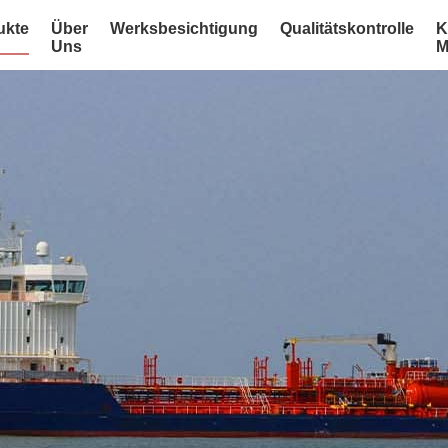
ukte
Über
Werksbesichtigung
Qualitätskontrolle
K
Uns
M