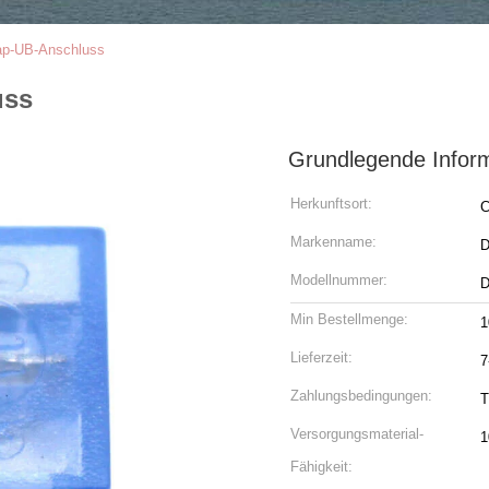
ap-UB-Anschluss
uss
Grundlegende Infor
Herkunftsort:
C
Markenname:
Modellnummer:
D
Min Bestellmenge:
1
Lieferzeit:
7
Zahlungsbedingungen:
T
Versorgungsmaterial-
1
Fähigkeit: