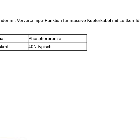
binder mit Vorvercrimpe-Funktion für massive Kupferkabel mit Luftkernf
ial
Phosphorbronze
kraft
40N typisch