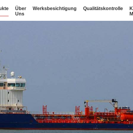
ukte
Über
Werksbesichtigung
Qualitätskontrolle
K
Uns
M