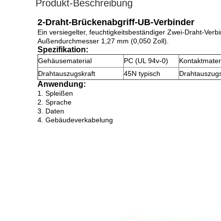
Produkt-Beschreibung
2-Draht-Brückenabgriff-UB-Verbinder
Ein versiegelter, feuchtigkeitsbeständiger Zwei-Draht-Ver
Außendurchmesser 1,27 mm (0,050 Zoll).
Spezifikation:
Gehäusematerial
PC (UL 94v-0)
Kontaktmater
Drahtauszugskraft
45N typisch
Drahtauszugs
Anwendung:
1. Spleißen
2. Sprache
3. Daten
4. Gebäudeverkabelung