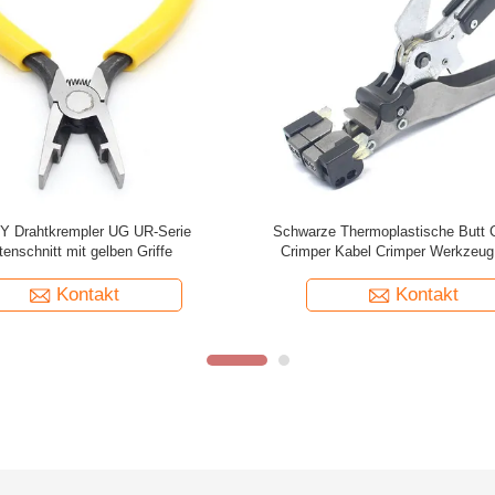
Butt Connector IDC Vollpaar U1B
Gel gefüllte grüne Hinternstecker
Inline Connector
klares Kunststoffgehäus
Kontakt
Kontakt