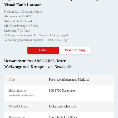
Visual Fault Locator
Herkunftsort: Zhejiang, China
Markenname: DOWELL
Modellnummer: DW-OFI
Min Bestellmenge: 1 Stück
Lieferzeit: 7-15 Tage
Zahlungsbedingungen: T/T, Western Union, Paypal
Versorgungsmaterial-Fähigkeit: 10 PCS pro 7 Tage
Detail
Beschreibung
Hervorheben:
fter ADSL-VDSL-Tester
,
Werkzeuge zum Krempeln von Netzkabeln
1Typ:
Faser-identifizierendes Merkmal
2Identifizierter
800-1700 Nanometer
Wellenlängenbereich:
3Signalrichtung:
Linke und rechte LED
4Detektortyp:
1 mm InGaAs 2 Stück