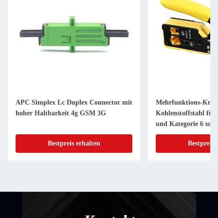
APC Simplex Lc Duplex Connector mit
Mehrfunktions-Kre
hoher Haltbarkeit 4g GSM 3G
Kohlenstoffstahl für 
und Kategorie 6 und
Netzwerkkabel mit 
Bestpreis erhalten
Bestpreis 
Anschlüssen