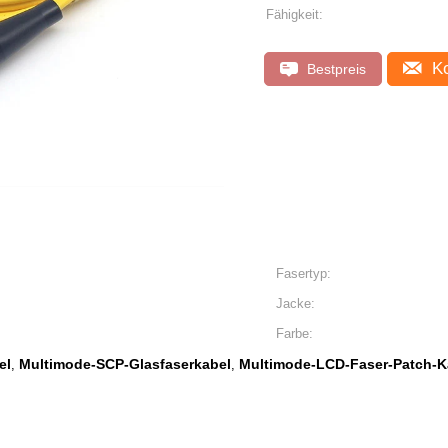
Fähigkeit:
Ko
Bestpreis
Fasertyp:
Jacke:
Farbe:
el
Multimode-SCP-Glasfaserkabel
Multimode-LCD-Faser-Patch-K
,
,