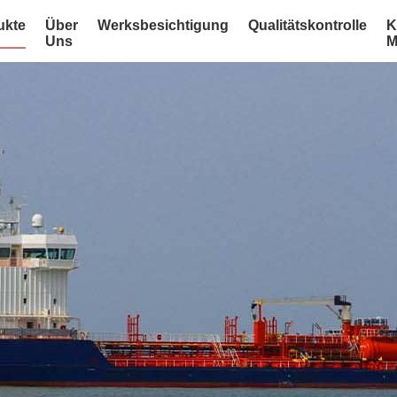
ukte
Über
Werksbesichtigung
Qualitätskontrolle
K
Uns
M