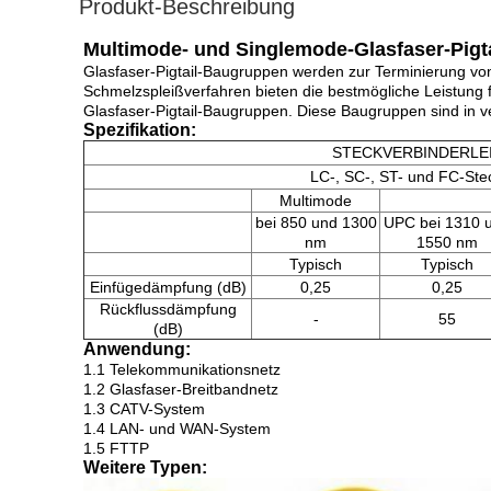
Produkt-Beschreibung
Multimode- und Singlemode-Glasfaser-Pigt
Glasfaser-Pigtail-Baugruppen werden zur Terminierung vo
Schmelzspleißverfahren bieten die bestmögliche Leistung fü
Glasfaser-Pigtail-Baugruppen. Diese Baugruppen sind in v
Spezifikation:
STECKVERBINDERLE
LC-, SC-, ST- und FC-Ste
Multimode
bei 850 und 1300
UPC bei 1310 
nm
1550 nm
Typisch
Typisch
Einfügedämpfung (dB)
0,25
0,25
Rückflussdämpfung
-
55
(dB)
Anwendung:
1.1 Telekommunikationsnetz
1.2 Glasfaser-Breitbandnetz
1.3 CATV-System
1.4 LAN- und WAN-System
1.5 FTTP
Weitere Typen: