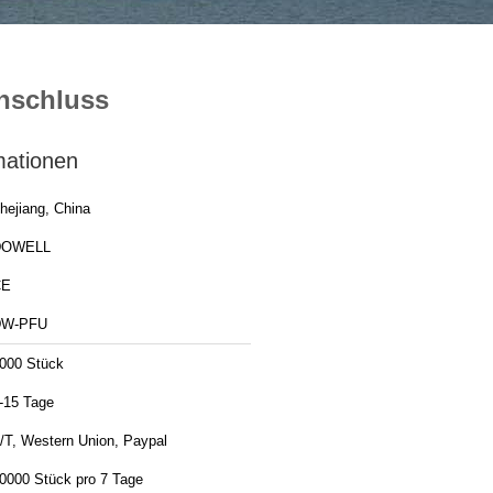
nschluss
mationen
hejiang, China
DOWELL
CE
DW-PFU
000 Stück
-15 Tage
/T, Western Union, Paypal
0000 Stück pro 7 Tage