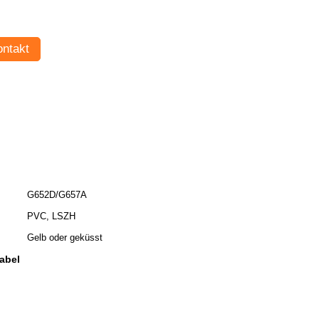
ntakt
G652D/G657A
PVC, LSZH
Gelb oder geküsst
abel