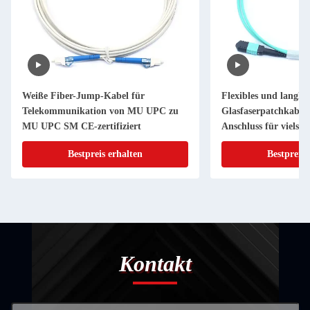
Weiße Fiber-Jump-Kabel für
Flexibles und langleb
Telekommunikation von MU UPC zu
Glasfaserpatchkabe
MU UPC SM CE-zertifiziert
Anschluss für vielseit
Netzwerkanwendung
Bestpreis erhalten
Bestpreis 
Kontakt