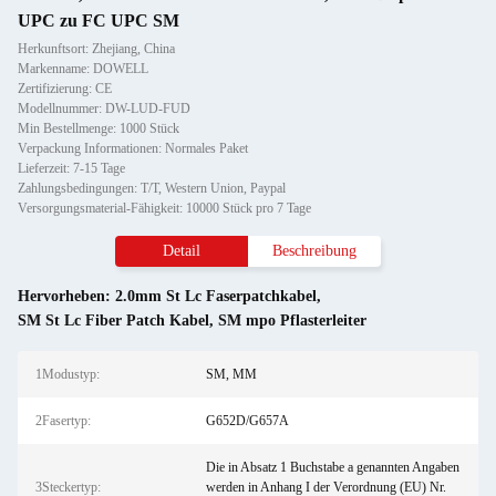
UPC zu FC UPC SM
Herkunftsort: Zhejiang, China
Markenname: DOWELL
Zertifizierung: CE
Modellnummer: DW-LUD-FUD
Min Bestellmenge: 1000 Stück
Verpackung Informationen: Normales Paket
Lieferzeit: 7-15 Tage
Zahlungsbedingungen: T/T, Western Union, Paypal
Versorgungsmaterial-Fähigkeit: 10000 Stück pro 7 Tage
Detail
Beschreibung
Hervorheben:
2.0mm St Lc Faserpatchkabel
,
SM St Lc Fiber Patch Kabel
,
SM mpo Pflasterleiter
1Modustyp:
SM, MM
2Fasertyp:
G652D/G657A
Die in Absatz 1 Buchstabe a genannten Angaben
3Steckertyp:
werden in Anhang I der Verordnung (EU) Nr.