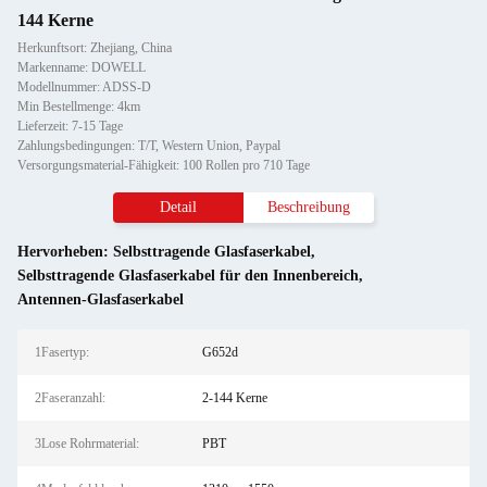
144 Kerne
Herkunftsort: Zhejiang, China
Markenname: DOWELL
Modellnummer: ADSS-D
Min Bestellmenge: 4km
Lieferzeit: 7-15 Tage
Zahlungsbedingungen: T/T, Western Union, Paypal
Versorgungsmaterial-Fähigkeit: 100 Rollen pro 710 Tage
Detail
Beschreibung
Hervorheben:
Selbsttragende Glasfaserkabel
,
Selbsttragende Glasfaserkabel für den Innenbereich
,
Antennen-Glasfaserkabel
1Fasertyp:
G652d
2Faseranzahl:
2-144 Kerne
3Lose Rohrmaterial:
PBT