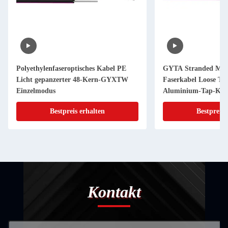
Polyethylenfaseroptisches Kabel PE
GYTA Stranded Mul
Licht gepanzerter 48-Kern-GYXTW
Faserkabel Loose Tu
Einzelmodus
Aluminium-Tap-Kab
Bestpreis erhalten
Bestpreis 
Kontakt