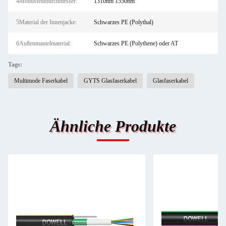
4Modusfelddurchmesser:
1310nm 1550nm
5Material der Innenjacke:
Schwarzes PE (Polythal)
6Außenmantelmaterial:
Schwarzes PE (Polythene) oder AT
Tags:
Multimode Faserkabel
GYTS Glasfaserkabel
Glasfaserkabel
Ähnliche Produkte